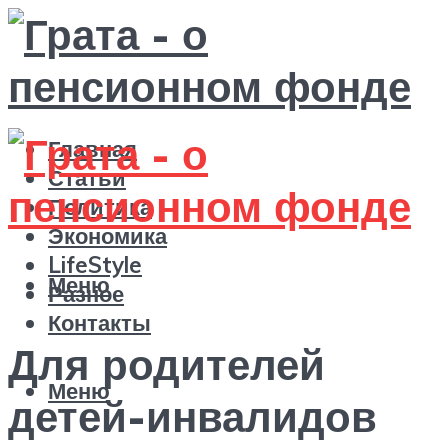
Главная
Статьи
Политика
Экономика
LifeStyle
Меню
Разное
Контакты
Для родителей
Меню
детей-инвалидов