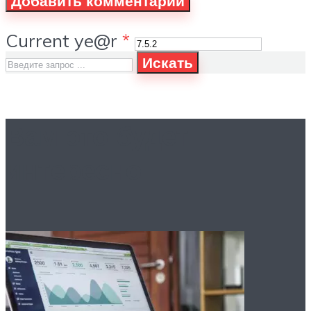
Current ye@r
*
Искать
Вам это будет
интересно