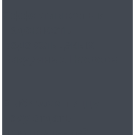
Эффективность и
Надежность
Водокольцевых
Вакуумных Насосов
Выбираем пиццу:
чему отдать
предпочтение?