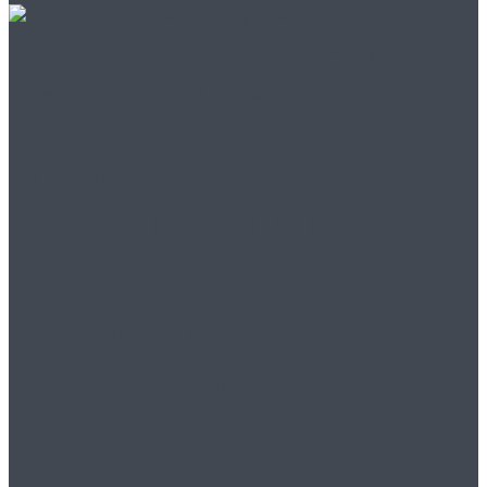
Продажа
промышленных
воздуходувок
надежные решения от
«Воздуходувкин»