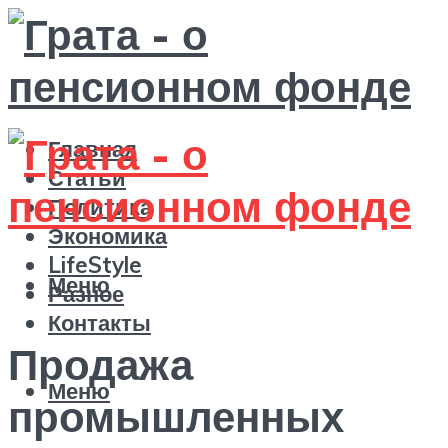
Главная
Статьи
Политика
Экономика
LifeStyle
Меню
Разное
Контакты
Продажа
Меню
промышленных