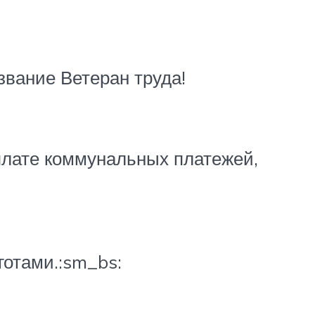
звание Ветеран труда!
плате коммунальных платежей,
готами.:sm_bs: