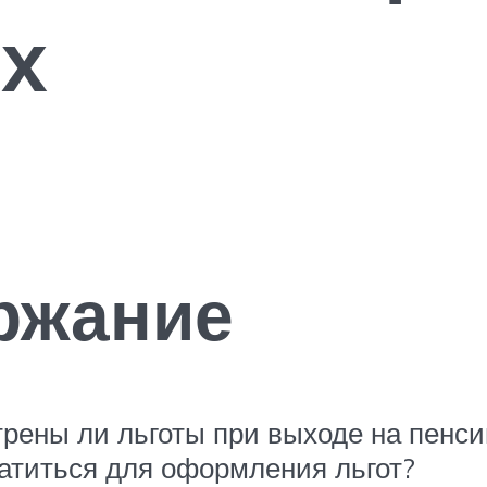
х
ржание
трены ли льготы при выходе на пенс
ратиться для оформления льгот?