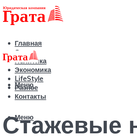
Главная
Статьи
Политика
Экономика
LifeStyle
Меню
Разное
Контакты
Стажевые 
Меню