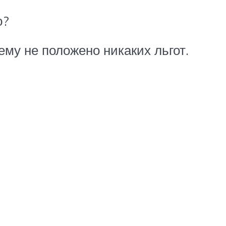
ю?
ему не положено никаких льгот.