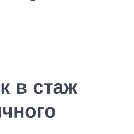
к в стаж
ичного