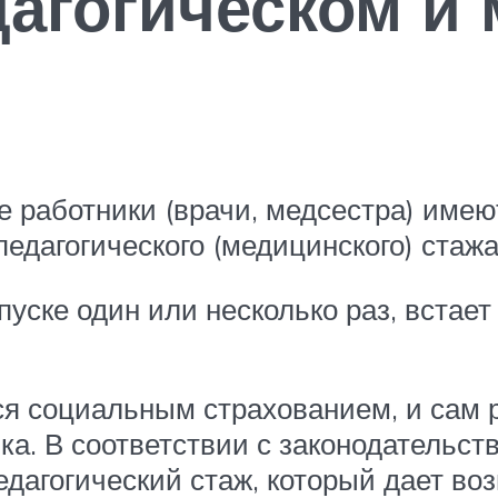
дагогическом и
е работники (врачи, медсестра) име
едагогического (медицинского) стажа
уске один или несколько раз, встает
я социальным страхованием, и сам 
ка. В соответствии с законодательст
едагогический стаж, который дает 