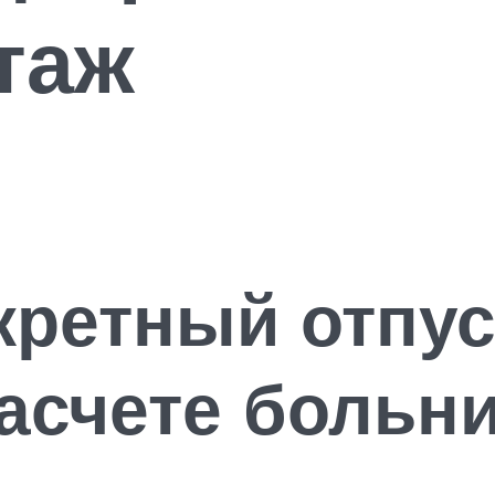
таж
кретный отпус
асчете больн