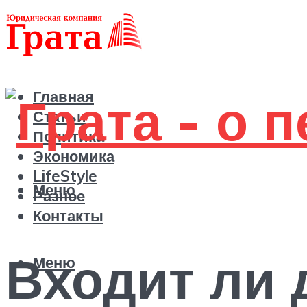
Главная
Статьи
Политика
Экономика
LifeStyle
Меню
Разное
Контакты
Входит ли 
Меню