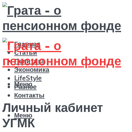
Главная
Статьи
Политика
Экономика
LifeStyle
Меню
Разное
Контакты
Личный кабинет
Меню
УГМК