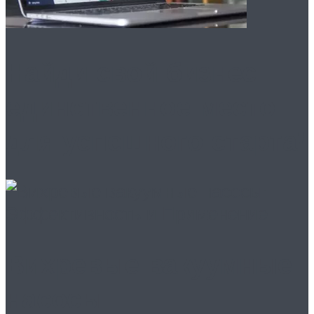
Найди свой бизнес:
единственное место
для успешного старта!
Вихревые вакуумные
насосы: