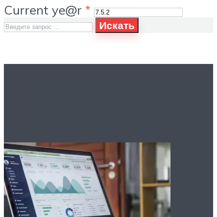
Current ye@r
*
Искать
Вам это будет
интересно