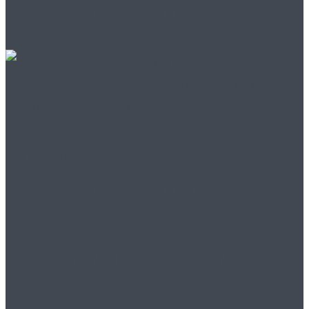
промышленности
Продажа
промышленных
воздуходувок
надежные решения от
«Воздуходувкин»