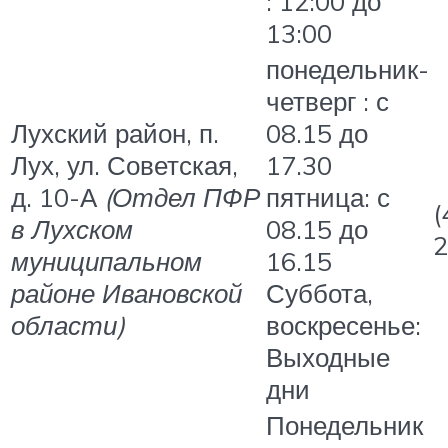
: 12:00 до
13:00
понедельник-
четверг : с
Лухский район, п.
08.15 до
Лух, ул. Советская,
17.30
д. 10-А
(Отдел ПФР
пятница: с
(
в Лухском
08.15 до
2
муниципальном
16.15
районе Ивановской
Суббота,
области)
воскресенье:
Выходные
дни
Понедельник