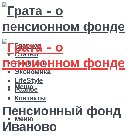
Главная
Статьи
Политика
Экономика
LifeStyle
Меню
Разное
Контакты
Пенсионный фонд
Меню
Иваново