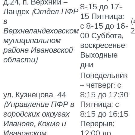
д.24, п. Верхний –
8-15 до 17-
Ландех
(Отдел ПФР
15 Пятница:
в
(
с 8-15 до 16-
Верхнеландеховском
2
00 Суббота,
муниципальном
воскресенье:
районе Ивановской
Выходные
области)
дни
Понедельник
– четверг: с
ул. Кузнецова, 44
8:15 до 17:30
(Управление ПФР в
Пятница: с
городских округах
8:15 до 16:15
Иванове, Кохме и
Перерыв:
Ивановском
12:00 до