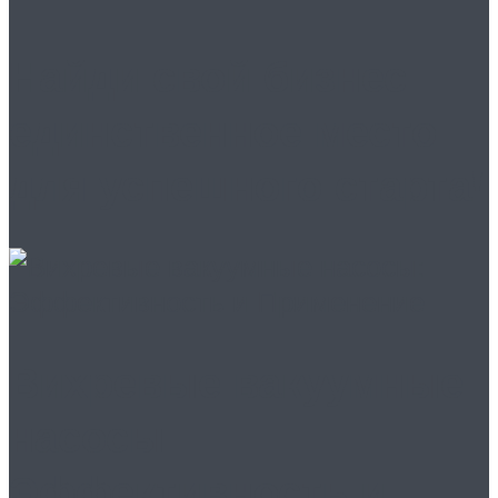
Найди свой бизнес:
единственное место
для успешного старта!
Вихревые вакуумные
насосы:
Эффективность и