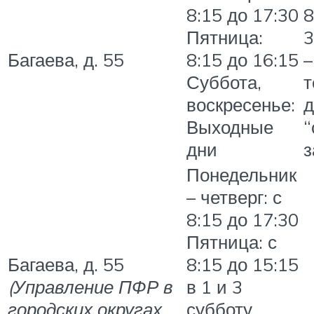
8:15 до 17:30
8
Пятница:
3
Багаева, д. 55
8:15 до 16:15
–
Суббота,
т
воскресенье:
д
Выходные
“
дни
з
Понедельник
– четверг: с
8:15 до 17:30
Пятница: с
Багаева, д. 55
8:15 до 15:15
(Управление ПФР в
в 1 и 3
городских округах
субботу