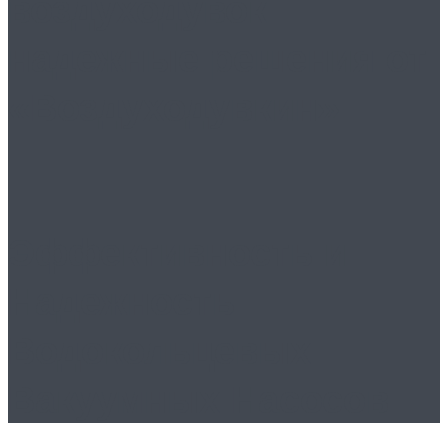
воздуходувок
надежные решения от
«Воздуходувкин»
Эффективность и
Надежность
Водокольцевых
Вакуумных Насосов