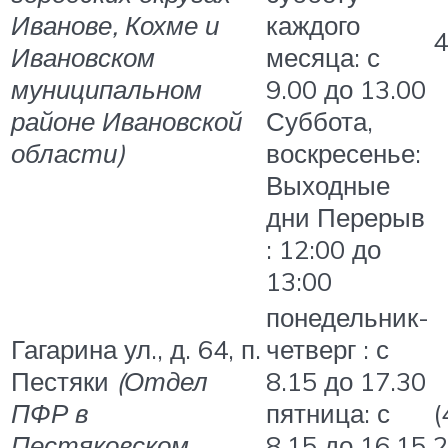
Иванове, Кохме и
каждого
4
Ивановском
месяца: с
муниципальном
9.00 до 13.00
районе Ивановской
Суббота,
области)
воскресенье:
Выходные
дни Перерыв
: 12:00 до
13:00
понедельник-
Гагарина ул., д. 64, п.
четверг : с
Пестяки
(Отдел
8.15 до 17.30
ПФР в
пятница: с
(
Пестяковском
8.15 до 16.15
2