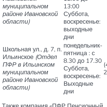
муниципальном
13:00
районе Ивановской
Суббота,
области)
воскресенье:
выходные
дни
понедельник-
Школьная ул., д. 7, п.
пятница : с
Ильинское
(Отдел
8.30 до 17.30
ПФР в Ильинском
(
Суббота,
муниципальном
2
воскресенье:
районе Ивановской
Выходные
области)
дни
Также компания «ПФР Пенсионный