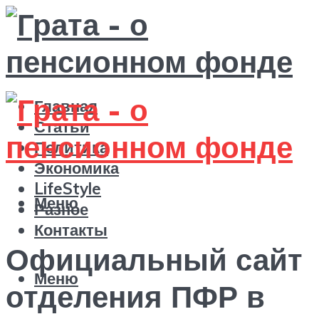
Главная
Статьи
Политика
Экономика
LifeStyle
Меню
Разное
Контакты
Официальный сайт
Меню
отделения ПФР в