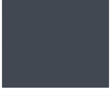
«Воздуходувкин»
Эффективность и
Надежность
Водокольцевых
Вакуумных Насосов