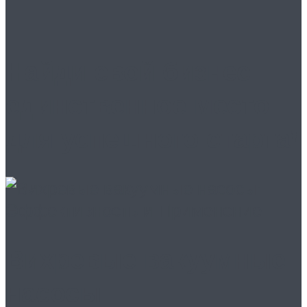
Найди свой бизнес:
единственное место
для успешного старта!
Вихревые вакуумные
насосы: