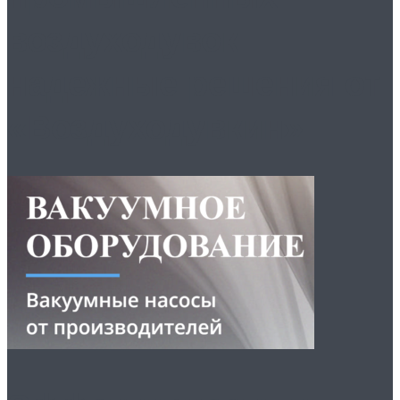
воздуходувок
надежные решения от
«Воздуходувкин»