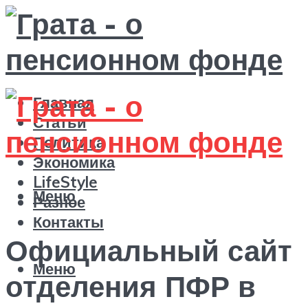
Главная
Статьи
Политика
Экономика
LifeStyle
Меню
Разное
Контакты
Официальный сайт
Меню
отделения ПФР в