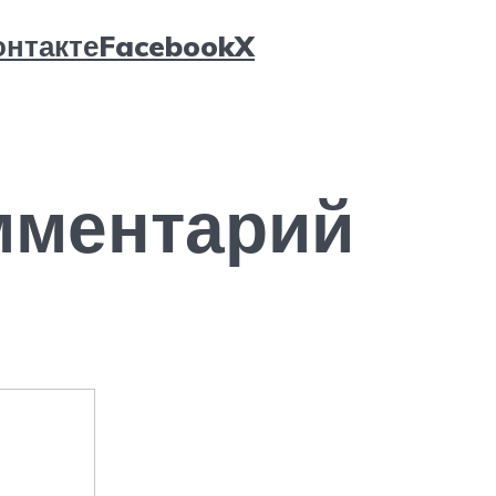
нтакте
Facebook
X
мментарий