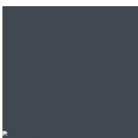
Вам это буде
Найди свой бизнес
старта!