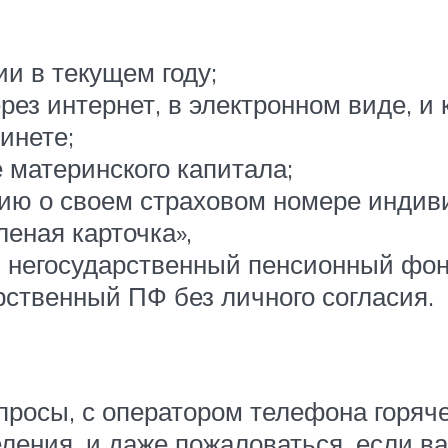
и в текущем году;
ез интернет, в электронном виде, и к
инете;
 материнского капитала;
ю о своем страховом номере индивид
еная карточка»,
в негосударственный пенсионный фон
рственный ПФ без личного согласия.
просы, с оператором телефона горяч
ления, и даже пожаловаться, если ва