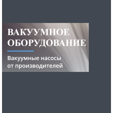
«Воздуходувкин»
Эффективность и
Надежность
Водокольцевых