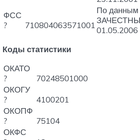
По данным
ФСС
ЗАЧЕСТН
?
710804063571001
01.05.2006
Коды статистики
ОКАТО
?
70248501000
ОКОГУ
?
4100201
ОКОПФ
?
75104
ОКФС