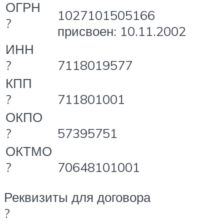
ОГРН
1027101505166
?
присвоен: 10.11.2002
ИНН
?
7118019577
КПП
?
711801001
ОКПО
?
57395751
ОКТМО
?
70648101001
Реквизиты для договора
?