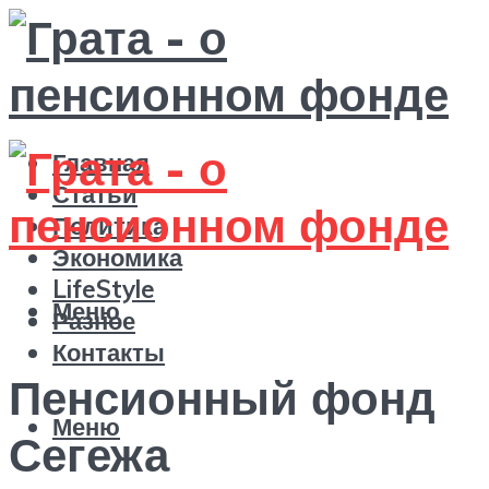
Главная
Статьи
Политика
Экономика
LifeStyle
Меню
Разное
Контакты
Пенсионный фонд
Меню
Сегежа