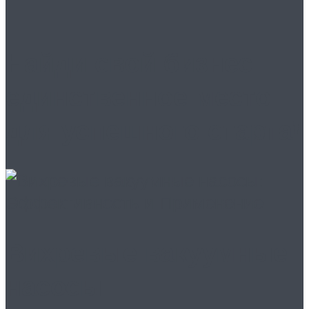
Найди свой бизнес:
единственное место
для успешного старта!
Вихревые вакуумные
насосы: