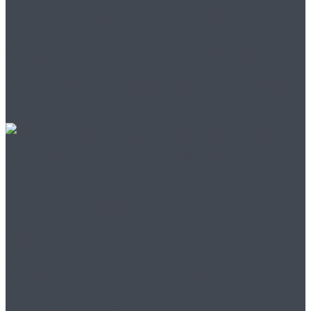
Найди свой бизнес:
единственное место
для успешного старта!
Вихревые вакуумные
насосы:
Эффективность и
Применение