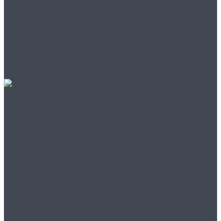
Продажа вакуумных
насосов для
промышленности
Продажа
промышленных
воздуходувок