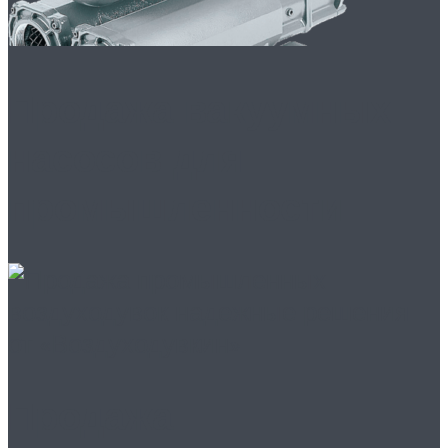
Продажа вакуумных
насосов для
промышленности
Продажа