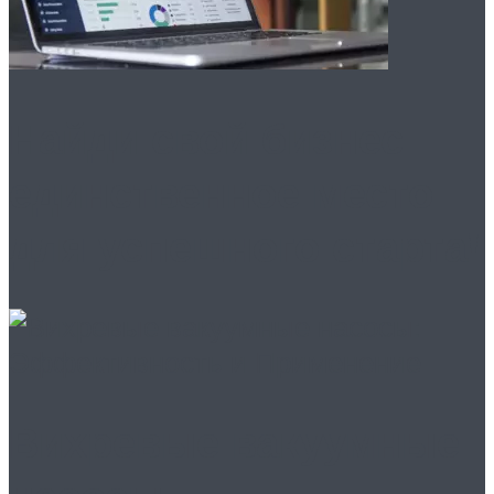
Найди свой бизнес:
единственное место
для успешного старта!
Вихревые вакуумные