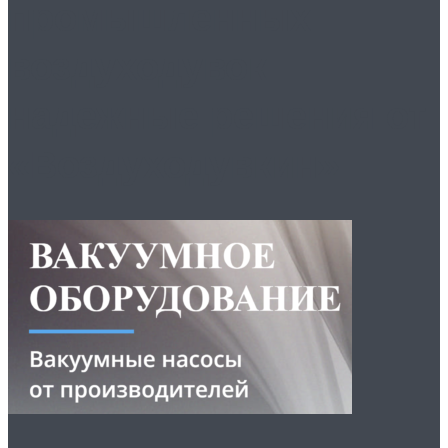
промышленных
воздуходувок
надежные решения от
«Воздуходувкин»