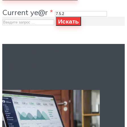
Current ye@r
*
Искать
Вам это будет
интересно