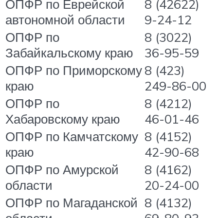
ОПФР по Еврейской
8 (42622)
автономной области
9-24-12
ОПФР по
8 (3022)
Забайкальскому краю
36-95-59
ОПФР по Приморскому
8 (423)
краю
249-86-00
ОПФР по
8 (4212)
Хабаровскому краю
46-01-46
ОПФР по Камчатскому
8 (4152)
краю
42-90-68
ОПФР по Амурской
8 (4162)
области
20-24-00
ОПФР по Магаданской
8 (4132)
области
69-80-93