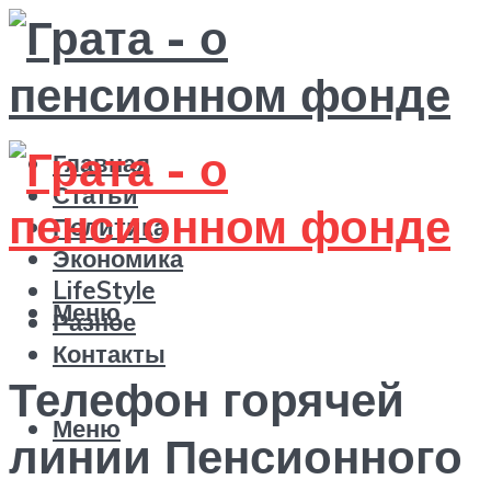
Главная
Статьи
Политика
Экономика
LifeStyle
Меню
Разное
Контакты
Телефон горячей
Меню
линии Пенсионного