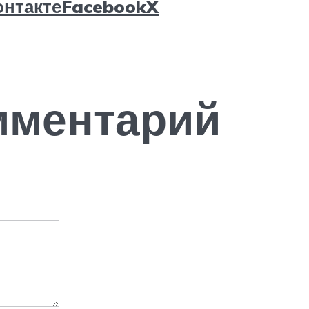
нтакте
Facebook
X
мментарий