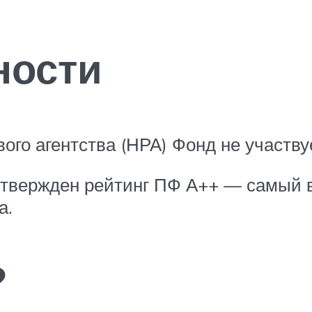
ности
ого агентства (НРА) Фонд не участву
одтвержден рейтинг ПФ А++ — самый 
а.
?