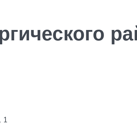
ргического ра
 1