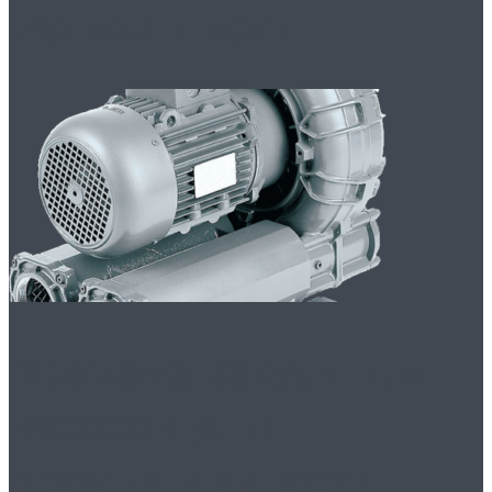
Развод и дети
Продажа вакуумных
насосов для
промышленности