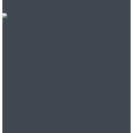
Продажа
промышленных
воздуходувок
надежные решения от
«Воздуходувкин»