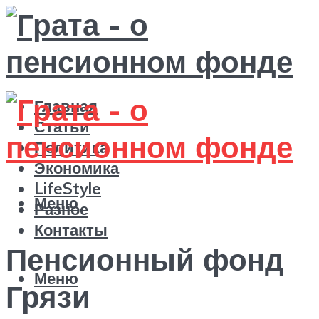
Главная
Статьи
Политика
Экономика
LifeStyle
Меню
Разное
Контакты
Пенсионный фонд
Меню
Грязи