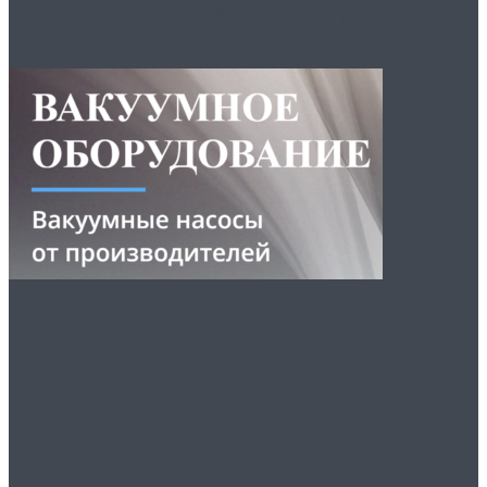
«Воздуходувкин»
Эффективность и
Надежность
Водокольцевых