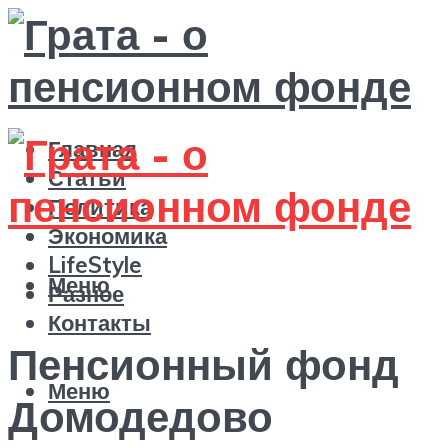
Главная
Статьи
Политика
Экономика
LifeStyle
Меню
Разное
Контакты
Пенсионный фонд
Меню
Домодедово