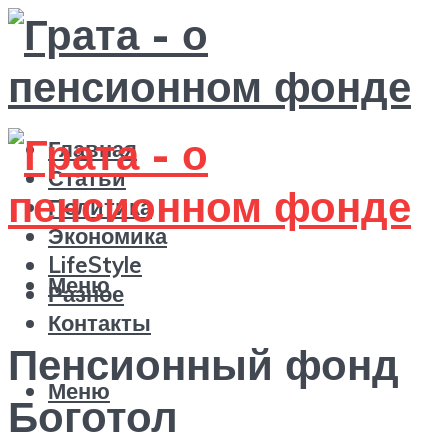
Главная
Статьи
Политика
Экономика
LifeStyle
Меню
Разное
Контакты
Пенсионный фонд
Меню
Боготол