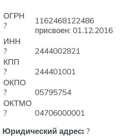
ОГРН
1162468122486
?
присвоен: 01.12.2016
ИНН
?
2444002821
КПП
?
244401001
ОКПО
?
05795754
ОКТМО
?
04706000001
Юридический адрес:
?