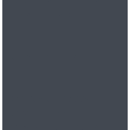
Применение
Развод и дети
Продажа вакуумных
насосов для
промышленности