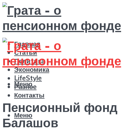
Главная
Статьи
Политика
Экономика
LifeStyle
Меню
Разное
Контакты
Пенсионный фонд
Меню
Балашов