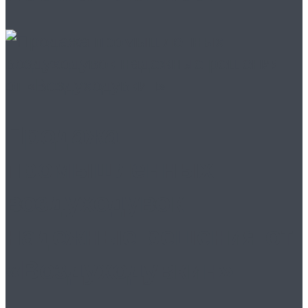
Продажа
промышленных
воздуходувок
надежные решения от
«Воздуходувкин»