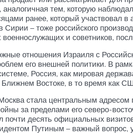
, аналогичная тем, которую наблюдал
яцами ранее, который участвовал в 
Сирии – тоже российского производ
х военнослужащих и советников, пос
ожные отношения Израиля с Российск
роблем его внешней политики. В рам
истеме, Россия, как мировая держав
 Ближнем Востоке, в то время как С
Москва стала центральным адресом
ойны за пределами его северо-восточ
 почти десять официальных визитов
идентом Путиным – важный вопрос,