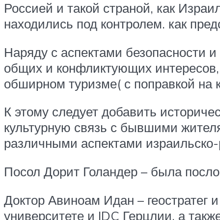
Россией и такой страной, как Изра
находились под контролем. как пре
Наряду с аспектами безопасности и
общих и конфликтующих интересов,
обширном туризме( с поправкой на 
К этому следует добавить историче
культурную связь с бывшими жител
различными аспектами израильско-
Посол Дорит Голандер – была посло
Доктор Авиноам Идан – геостратег и
университете и IDC Герцлии, а так