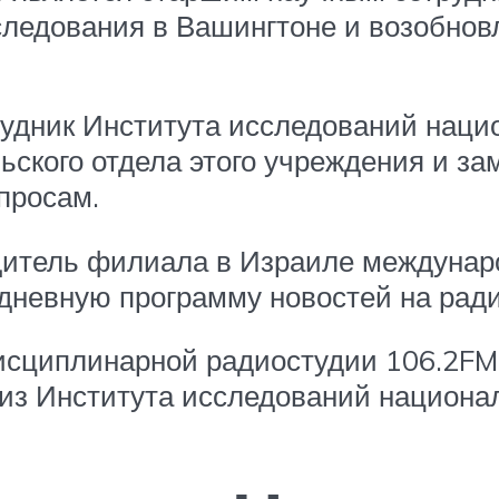
сследования в Вашингтоне и возобно
дник Института исследований нацио
ского отдела этого учреждения и за
просам.
дитель филиала в Израиле междунаро
едневную программу новостей на ради
исциплинарной радиостудии 106.2FM 
из Института исследований национал