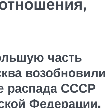
ения,
ольшую часть
сква возобновили
е распада СССР
йской Федерации.