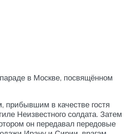
 параде в Москве,
посвящённом
, прибывшим в качестве гостя
гиле Неизвестного солдата. Затем
котором он передавал передовые
одажи Ирану и Сирии, врагам