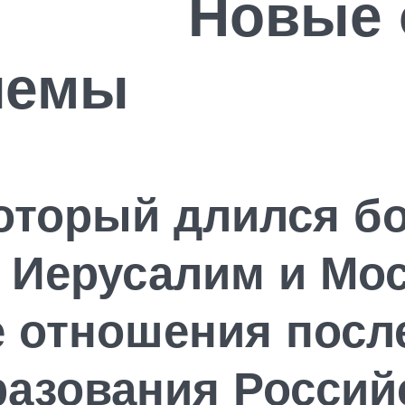
 отнош
лемы
который длился б
 Иерусалим и Мо
 отношения посл
бразования Росси