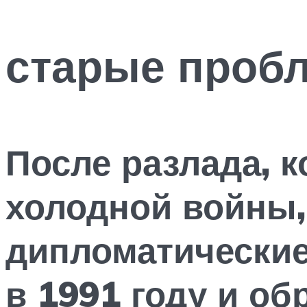
Новые
старые проб
После разлада, 
холодной войны,
дипломатические
в 1991 году и о