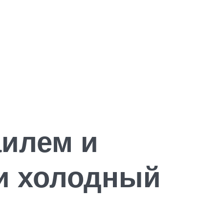
лем и
ли холодный