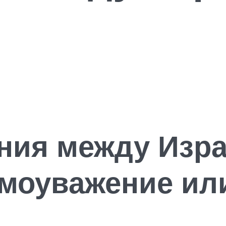
между Израи
имоуважение и