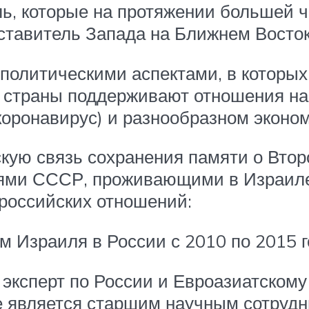
иль, которые на протяжении большей 
дставитель Запада на Ближнем Восток
 политическими аспектами, в которы
 страны поддерживают отношения на
коронавирус) и разнообразном эконо
скую связь сохранения памяти о Вто
ями СССР, проживающими в Израиле.
российских отношений:
м Израиля в России с 2010 по 2015 г
 эксперт по России и Евроазиатском
же является старшим научным сотруд