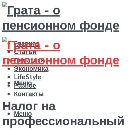
Главная
Статьи
Политика
Экономика
LifeStyle
Меню
Разное
Контакты
Налог на
Меню
профессиональный