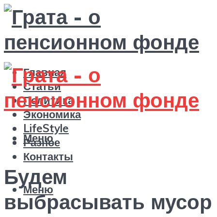
Главная
Статьи
Политика
Экономика
LifeStyle
Меню
Разное
Контакты
Будем
Меню
выбрасывать мусор