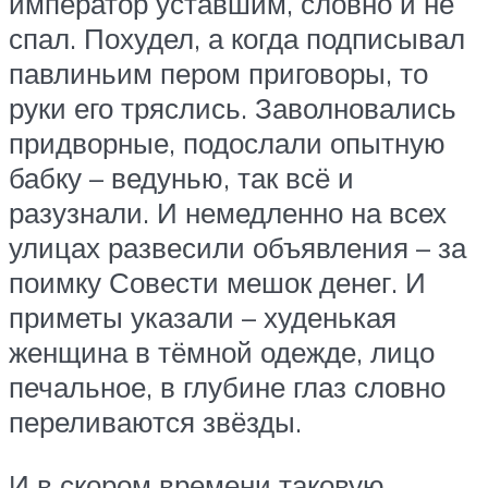
император уставшим, словно и не
спал. Похудел, а когда подписывал
павлиньим пером приговоры, то
руки его тряслись. Заволновались
придворные, подослали опытную
бабку – ведунью, так всё и
разузнали. И немедленно на всех
улицах развесили объявления – за
поимку Совести мешок денег. И
приметы указали – худенькая
женщина в тёмной одежде, лицо
печальное, в глубине глаз словно
переливаются звёзды.
И в скором времени таковую