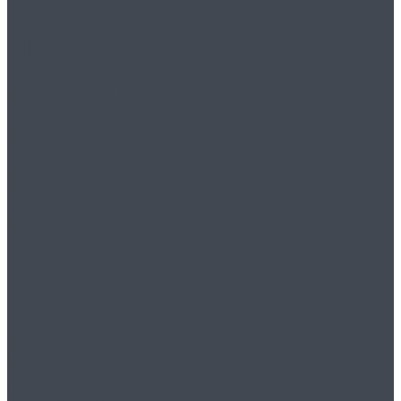
Продажа
промышленных
воздуходувок
надежные решения от
«Воздуходувкин»
Эффективность и
Надежность