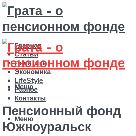
Главная
Статьи
Политика
Экономика
LifeStyle
Меню
Разное
Контакты
Пенсионный фонд
Меню
Южноуральск