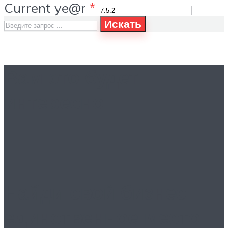
Current ye@r
*
Искать
Вам это будет
интересно
Найди свой бизнес:
единственное место