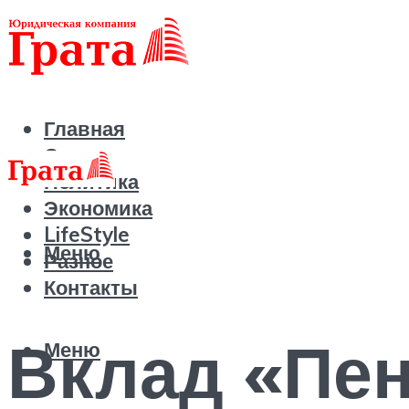
Главная
Статьи
Политика
Экономика
LifeStyle
Меню
Разное
Контакты
Вклад «Пе
Меню