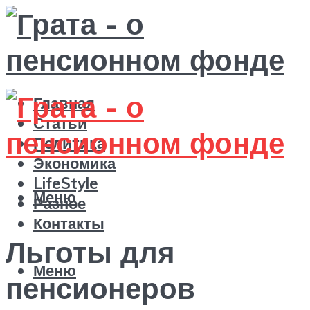
Главная
Статьи
Политика
Экономика
LifeStyle
Меню
Разное
Контакты
Льготы для
Меню
пенсионеров