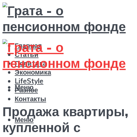
Главная
Статьи
Политика
Экономика
LifeStyle
Меню
Разное
Контакты
Продажа квартиры,
Меню
купленной с