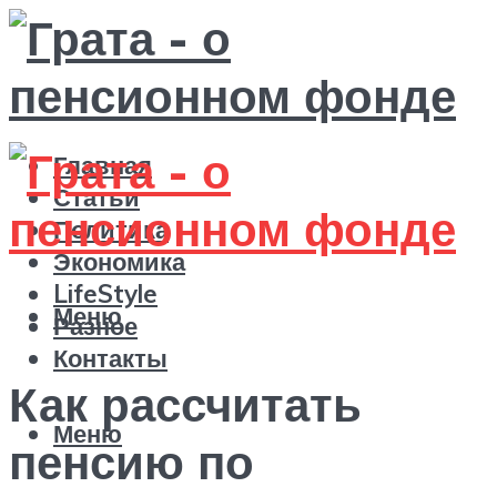
Главная
Статьи
Политика
Экономика
LifeStyle
Меню
Разное
Контакты
Как рассчитать
Меню
пенсию по